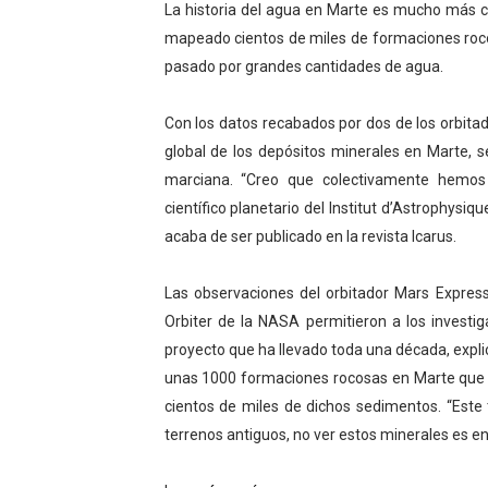
La historia del agua en Marte es mucho más co
La IA como coartada: desped
mapeado cientos de miles de formaciones roco
pasado por grandes cantidades de agua.
Si nadie se ve en los anunc
Con los datos recabados por dos de los orbit
Las 40 horas ya no son sol
global de los depósitos minerales en Marte, 
La deuda no solo crece: ta
marciana. “Creo que colectivamente hemos 
científico planetario del Institut d’Astrophysiq
El mapa del comercio mundi
acaba de ser publicado en la revista Icarus.
Las observaciones del orbitador Mars Expres
Orbiter de la NASA permitieron a los invest
proyecto que ha llevado toda una década, explic
unas 1000 formaciones rocosas en Marte que 
cientos de miles de dichos sedimentos. “Este
terrenos antiguos, no ver estos minerales es en 