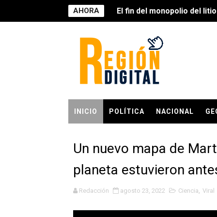
AHORA
El fin del monopolio del lit
La IA sale de las pantallas
"Bancarrota hídrica": el a
La carrera silenciosa por 
La economía de agentes: cua
INICIO
POLÍTICA
NACIONAL
GE
Por primera vez en la histo
La carrera de los robots h
Un nuevo mapa de Mart
La IA no está destruyendo 
planeta estuvieron ante
Julio César Ceballos, bajo 
Redacción
agosto 23, 2022
Ciencia
,
Viral
Menos pobreza laboral, más