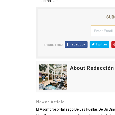
Lee
más aquí.
SUB
Facebook
Twitter
SHARE THIS:
About Redacción
Newer Article
El Asombroso Hallazgo De Las Huellas De Un Din