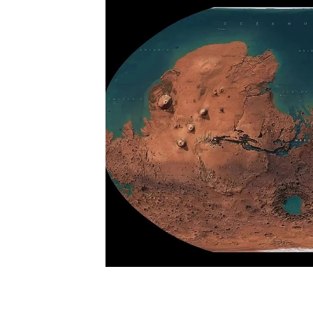
El nearshoring cambia de f
México legisla sobre intelig
Ninfa Cantú destaca la his
Respaldan millones de mexi
José Luis Figueroa destaca
Gemelos digitales: la tecno
La nueva geopolítica: los p
La inteligencia artificial y
Unidad y patriotismo marcan
¡Cuidado elector! Alfonso 