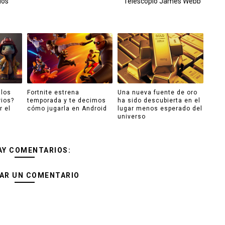
dos
Telescopio James Webb
 los
Fortnite estrena
Una nueva fuente de oro
ios?
temporada y te decimos
ha sido descubierta en el
r el
cómo jugarla en Android
lugar menos esperado del
universo
AY COMENTARIOS:
AR UN COMENTARIO