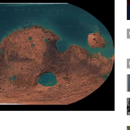
ase: de la promesa a la ejecución
encia artificial sin haber resuelto sus propios rezagos digi
toria y fortaleza de Nuevo Laredo a traves de un emotivo vi
canos defensa de la soberanía impulsada por Sheinbaum: E
 impacto social y económico del Puente de la Transformac
logía que permite probar el futuro antes de construirlo
aíses ya no pelean solo por territorio, pelean por datos
a no solo responde: ahora decide
 el 164 aniversario de la Batalla de Puebla
Sánchez, solo es una pieza más del cacicazgo tlaxcalteca