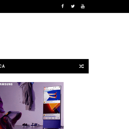
ricas chinas
 mundo físico se disparó en 2026
estionar como antes
ra solo Elon Musk
 actuar por ti
CA
elan los datos de la nueva urbanización
s esperaban
l primero
México