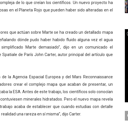
mpleja de lo que creían los científicos. Un nuevo proyecto ha
ir con algoritmos, justificar con discurso
sas en el Planeta Rojo que pueden haber sido alteradas en el
ios, el problema ya no es creativo
adores que actúan sobre Marte se ha creado un detallado mapa
o una promesa: ahora son control
señalando dónde pudo haber habido fluido alguna vez el agua
mbién estrecha el margen político del Estado
simplificado Marte demasiado”, dijo en un comunicado el
ue Spatiale de París John Carter, autor principal del artículo que
al se redibuja: lo que dejan los aranceles de Trump un año
s de la Agencia Espacial Europea y del Mars Reconnaissance
igadores crear el complejo mapa que acaban de presentar, un
aba la ESA. Antes de este trabajo, los científicos solo conocían
contuviesen minerales hidratados. Pero el nuevo mapa revela
 trabajo acaba de establecer que cuando estudias con detalle
realidad una rareza en sí misma”, dijo Carter.